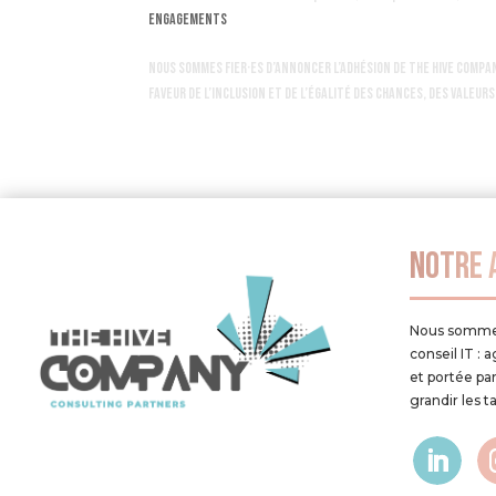
engagements
Nous sommes fier·es d’annoncer l’adhésion de The Hive Compa
faveur de l’inclusion et de l’égalité des chances, des valeu
Notre 
Nous somme
conseil IT : 
et portée par
grandir les t