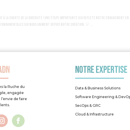
ny à la Charte de la diversité ! Une étape importante qui reflète notre engagement en
rs fondamentales qui nous animent depuis notre création. 💡 ...
adn
NOTRE EXPERTISE
s la Ruche du
Data & Business Solutions
agile, engagée
Software Engineering & DevO
 l’envie de faire
alents.
SecOps & GRC
Cloud & Infrastructure