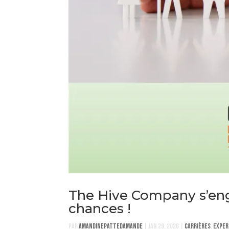
The Hive Company s’enga
chances !
par
AmandinePatteDamande
|
Jan 29, 2026
|
Carrières
,
Exper