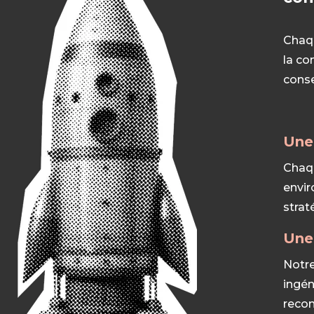
Chaqu
la co
conse
Une 
Chaqu
envir
strat
Une 
Notre
ingén
recon