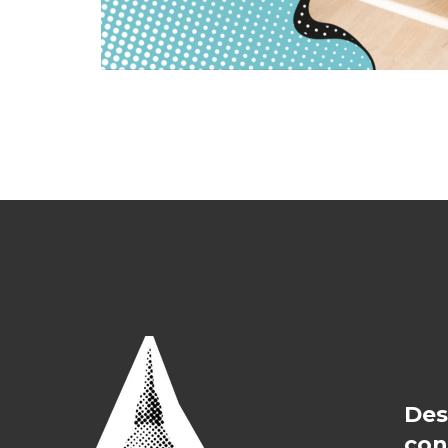
Des
con