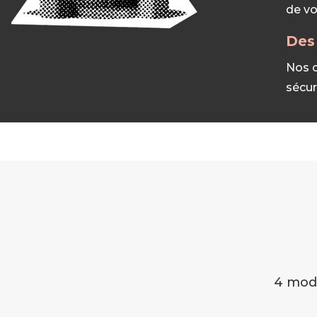
de vo
Des
Nos o
sécur
4 mod