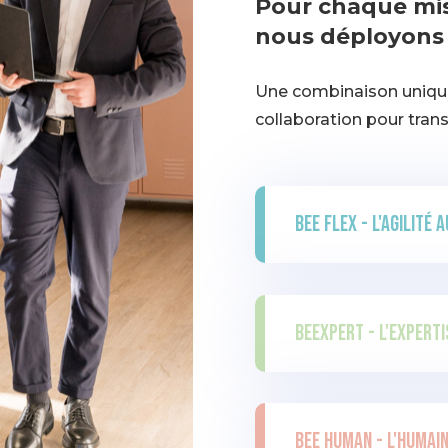
Pour chaque mis
nous déployon
Une combinaison unique 
collaboration pour tran
Bee Flex - L'Agilité 
BeeXpert - L'experti
Bee Human - L'humai