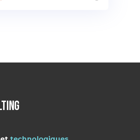
SERVICES IT
TING
et
technologiques.