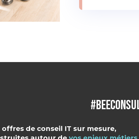
NOTRE OFFRE DE 
#BEECONSUL
 offres de conseil IT sur mesure,
struites autour de
vos enjeux métiers