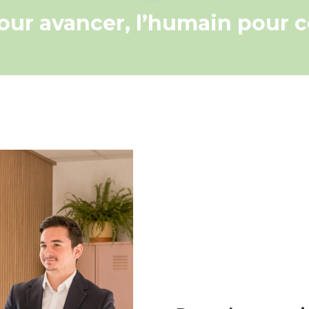
our avancer, l’humain pour 
NOS S
BEE-YO